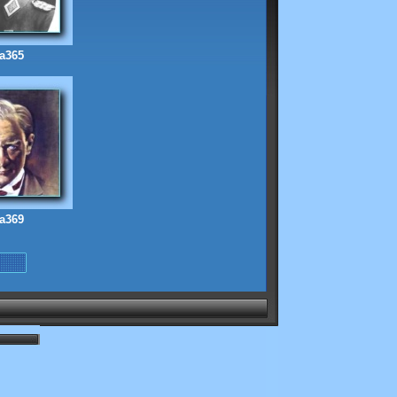
ta365
ta369