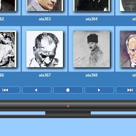
62
ata363
ata364
a
66
ata367
ata368
a