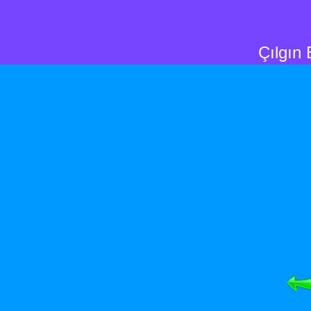
Çılgın 