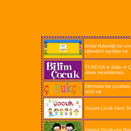
Kültür Bakanlığı'nın çocu
eğlendirici sayfaları var.
TUBİTAK'ın Bilim ve Çocu
olmak isteyebilirsiniz..
Sibername'nin çocuklara a
sayfa var.
Diyanet Çocuk Sitesi: Bil
İstanbul Büyükşehir Beled