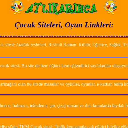
Çocuk Siteleri, Oyun Linkleri:
k sitesi: Atatürk resimleri, Resimli Roman, Kültür, Eğlence, Sağlık, T
k sitesi. Bu site de hem eğitici hem eğlendirici sayfalardan oluşuyor
rmağanı olan bu sitede masallar ve öyküler, oyunlar, e-kartlar, bilim kö
mece, bulmaca, tekerleme, şiir, çizgi roman ve dini konularda faydalı bi
iyesi'nin TKM Çocuk sitesi: Trafik konusunda çok eğitici bilgiler eğlenc