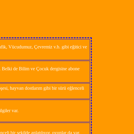
rafik, Vücudumuz, Çevremiz v.b. gibi eğitici ve
. Belki de Bilim ve Çocuk dergisine abone
şesi, hayvan dostlarım gibi bir sürü eğlenceli
lgiler var.
eli bir şekilde anlatılıyor, oyunlar da var.