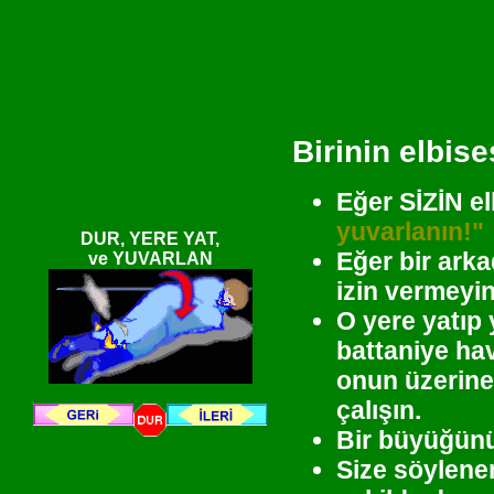
Birinin elbise
Eğer SİZİN e
yuvarlanın!"
DUR, YERE YAT,
Eğer bir arka
ve YUVARLAN
izin vermeyin
O yere yatıp 
battaniye hav
onun üzerine
çalışın.
Bir büyüğünüz
Size söylene