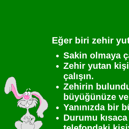
Eğer biri zehir yu
Sakin olmaya ça
Zehir yutan kiş
çalışın.
Zehirin bulundu
büyüğünüze ver
Yanınızda bir b
Durumu kısaca a
telefondaki kiş