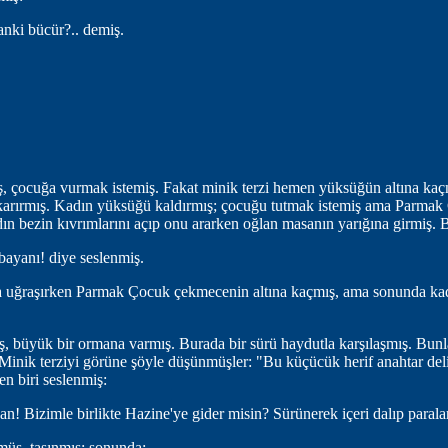
anki bücür?.. demiş.
ş, çocuğa vurmak istemiş. Fakat minik terzi hemen yüksüğün altına kaç
çıkarırmış. Kadın yüksüğü kaldırmış; çocuğu tutmak istemiş ama Parmak
n bezin kıvrımlarını açıp onu ararken oğlan masanın yarığına girmiş. Ba
n bayanı! diye seslenmiş.
 uğraşırken Parmak Çocuk çekmecenin altına kaçmış, ama sonunda kadı
ş, büyük bir ormana varmış. Burada bir sürü haydutla karşılaşmış. Bunla
Minik terziyi görüne şöyle düşünmüşler: "Bu küçücük herif anahtar deli
den biri seslenmiş:
n! Bizimle birlikte Hazine'ye gider misin? Sürünerek içeri dalıp paraları 
ş, taşınmış; sonunda: