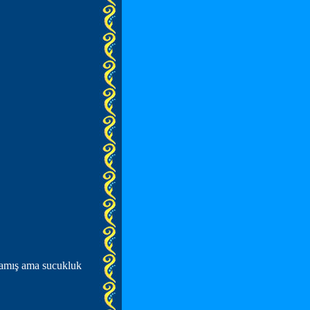
mamış ama sucukluk