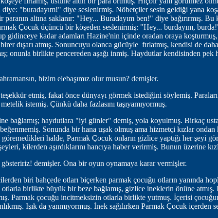
 köşeye fırlamış, üstüne altın bir para örtmüş. Hiçbir yanı görülmez ol
n diye: "buradayım!" diye seslenirmiş. Nöbetçiler sesin geldiği yana koş
r paranın altına saklanır: "Hey... Buradayım ben!" diye bağırırmış. Bu 
Parmak Çocuk üçüncü bir köşeden seslenirmiş: "Hey... burdayım, burda!
lup gidinceye kadar adamları Hazine'nin içinde oradan oraya koşturmuş
r birer dışarı atmış. Sonuncuyu olanca gücüyle fırlatmış, kendisi de dah
ış; onunla birlikte pencereden aşağı inmiş. Haydutlar kendisinden pek h
kahramansın, bizim elebaşımız olur musun? demişler.
eşekkür etmiş, fakat önce dünyayı görmek istediğini söylemiş. Paralar
k metelik istemiş. Çünkü daha fazlasını taşıyamıyormuş.
line bağlamış; haydutlara "iyi günler" demiş, yola koyulmuş. Birkaç ust
ri beğenmemiş. Sonunda bir hana uşak olmuş ama hizmetçi kızlar ondan
 göremedikleri halde, Parmak Çocuk onların gizlice yaptığı her şeyi g
şeyleri, kilerden aşırdıklarını hancıya haber verirmiş. Bunun üzerine kızl
 gösteririz! demişler. Ona bir oyun oynamaya karar vermişler.
ilerden biri bahçede otları biçerken parmak çocuğu otların yanında hop
, otlarla birlikte büyük bir beze bağlamış, gizlice ineklerin önüne atmış
armış. Parmak çocuğu incitmeksizin otlarla birlikte yutmuş. İçerisi çocu
lıkmış. Işık da yanmıyormuş. İnek sağılırken Parmak Çocuk içerden s