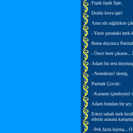
Fıştık fıştık fişte,
Doldu kova işte!
Ama süt sağılırken çı
- Yarın şuradaki inek 
Bunu duyunca Parmak 
- Önce beni çıkarın...
Adam bu sesi duymuş 
- Neredesin? demiş.
Parmak Çocuk:
- Karanın içindeyim! 
Adam bundan bir şey 
Ertesi sabah inek kes
etlerin arasına karışm
- Pek fazla kıyma... O