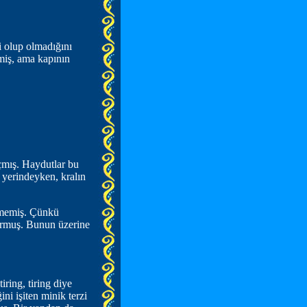
i olup olmadığını
emiş, ama kapının
çmış. Haydutlar bu
ı yerindeyken, kralın
rememiş. Çünkü
yormuş. Bunun üzerine
iring, tiring diye
ni işiten minik terzi