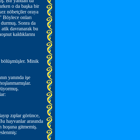
muş. Bir yandan da
arken o da başka bir
kez nöbetçiler oraya
" Böylece onları
, durmuş. Sonra da
a atik davranarak bu
oşnut kaldıklarını
ı bölüşmüşler. Minik
anın yanında işe
 hoşlanmamışlar.
örüyormuş.
ar:
layıp zıplar görünce,
. Bu hayvanlar arasında
ğun hoşuna gitmemiş.
eslenmiş: