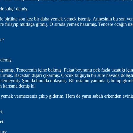
 de kılıç! demiş.
yle birlikte son kez bir daha yemek yemek istemiş. Annesinin bu son ye
ere fırlayıp mutfağa gitmiş. O sırada yemek hazırmış. Tencere ocağın ü
ne?
 demiş.
çramış. Tencerenin içine bakmış. Fakat boynunu pek fazla uzattığı iç
çurmuş. Bacadan dışarı çıkarmış. Çocuk buğuyla bir süre havada dolaştı
kelerdeymiş. Şurada burada dolaşmış. Bir ustanın yanında iş bulup girmi
 karısına demiş ki:
i yemek vermezseniz çıkıp giderim. Hem de yarın sabah erkenden evinizi
et,
et:
mış: