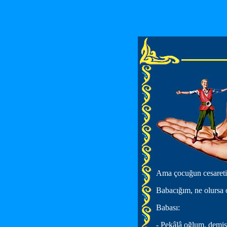
Ama çocuğun cesareti 
Babacığım, ne olursa 
Babası:
- Pekâlâ oğlum, demiş