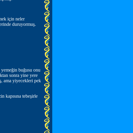
mek için neler
zerinde duruyormuş.
in yemeğin buğusu onu
ktan sonra yine yere
ş, ama yiyecekleri pek
n kapısına tebeşirle