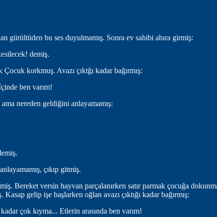
kan gürültüden bu ses duyulmamış. Sonra ev sahibi ahıra girmiş:
kesilecek! demiş.
Çocuk korkmuş. Avazı çıktğı kadar bağırmış:
 İçinde ben varım!
ama nereden geldiğini anlayamamış:
demiş.
anlayamamış, çıkıp gitmiş.
ilmiş. Bereket versin hayvan parçalanırken satır parmak çocuğa dokun
ış. Kasap gelip işe başlarken oğlan avazı çıktığı kadar bağırmış:
 kadar çok kıyma... Etlerin arasında ben varım!