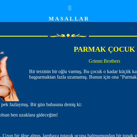
M A S A L L A R
PARMAK ÇOCUK
Grimm Brothers
Bir terzinin bir oğlu varmış. Bu çocuk o kadar küçük ka
başparmaktan fazla uzamamış. Bunun için ona "Parmak
pek fazlaymış. Bir gün babasına demiş ki:
olsun ben uzaklara gideceğim!
. Uzun bir iğne almış, lambaya tutarak ucuna balmumundan bir topak 