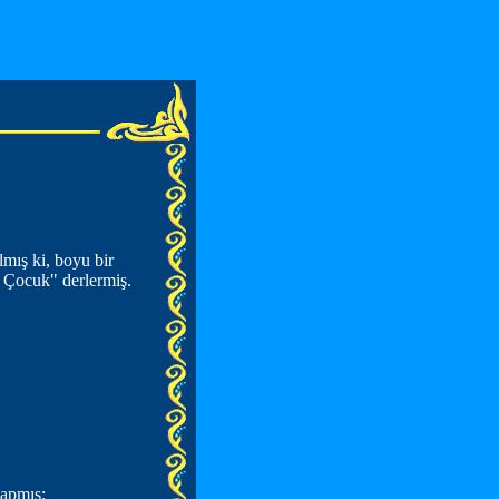
lmış ki, boyu bir
 Çocuk" derlermiş.
yapmış: