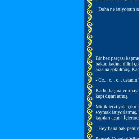
- Daha ne istiyorsun s
Bir bez parçası kapmı
bakar, kadına dilini 
arasına sokulmuş. Kadı
- Ce... e... e... ustanı
Kadın başına vurmaya
kapı dışarı atmış.
Minik terzi yola çıkmı
soymak istiyorlarmış. 
kapıları açar." İçlerin
- Hey bana bak pehliva
Parmak Çocuk düşünmü