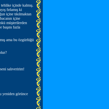
tehlike içinde kalmış.
yış fırlamış ki
ğun içine tıkılmaktan
bacanın içine
ünkü müşterilerden
 başını fazla
ıkmış ama bu özgürlüğü
olur?
eni salıveririm!
nu yeniden görünce