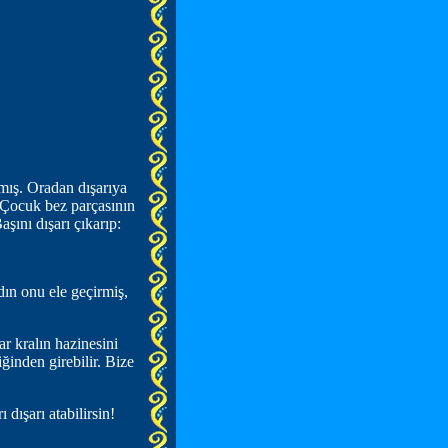
mış. Oradan dışarıya
 Çocuk bez parçasının
şını dışarı çıkarıp:
n onu ele geçirmiş,
r kralın hazinesini
ğinden girebilir. Bize
dışarı atabilirsin!