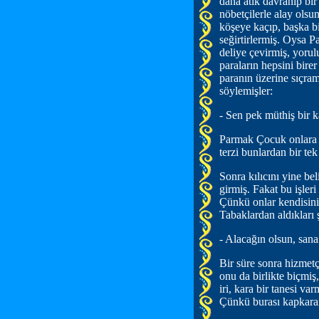
daha atik davranıp bir
nöbetçilerle alay olsu
köşeye kaçıp, başka bi
seğirtirlermiş. Oysa 
deliye çevirmiş, yoru
paraların hepsini bire
paranın üzerine sıçram
söylemişler:
- Sen pek müthiş bir 
Parmak Çocuk onlara t
terzi bunlardan bir te
Sonra kılıcını yine be
girmiş. Fakat bu işle
Çünkü onlar kendisini
Tabaklardan aldıkları 
- Alacağın olsun, sana
Bir süre sonra hizmetç
onu da birlikte biçmiş
iri, kara bir tanesi v
Çünkü burası kapkaran