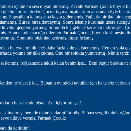
rültüsü içinde bu sesi duyan olmamış. Zavallı Parmak Çocuk büyük bir 
n gücünü artırır, derler. Çocuk kıyma bıçaklarının arasından öyle bir fırla
amış. Sapsağlam kalmış ama kaçıp gidememiş. Yağlarla birlikte bir sucu
ulamamış. Burası biraz darcaymış. Sonra islenip kurumak üzere sucuğu 
türlü vakit geçiremiyormuş. Sonunda kış gelince bacadan indirmişler. Ç
kmiş. Hancı kadın sucuğu dilerken Parmak Çocuk, boynu kesilmesin diye
orumuş. Sonunda biçimine getirmiş, dışarı fırlamış.
 gelen bu evde minik terzi daha fazla kalmak istememiş. Hemen yola ç
larda yoluna bir tilki çıkmış. Onu bir solukta yutuvermiş. Minik terzi:
 seslenmiş, boğazınızda takılı kalan benim işte... Beni özgür bırakın ne 
enden ne olacak ki... Babanın evindeki tavuklar için bana söz verirsen s
ukların hepsi senin olsun. Ant içiyorum işte!..
nu salıvermiş; hem de evine kadar götürmüş. Babası sevgili minik oğlu
e seve tilkiye vermiş. Parmak Çocuk:
para da getirdim!