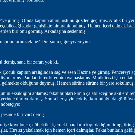
e'ye gitmiş. Orada kapının altını, üstünü gözden geçirmiş. Aralık bir yer
geçebileceği kadar genişlikte bir aralık bulmuş. Hemen içeri dalmak ist
erden biri onu görmüş. Arkadaşına seslenmiş:
an çirkin örümcek ne? Dur şunu çiğneyivereyim.
! demiş, sana bir zararı yok ki...
Çocuk kapının aralığından sağ ve esen Hazine'ye girmiş. Pencereyi a
iyorlarmış. Paraları birer birer atmaya başlamış. Minik terzi işin en tatl
in gelmekte olduğunu duymuş. Hemen sürüne sürüne bir yere sokulmuş.
unun eksildiğini anlamış; fakat bunları kimin çalabileceğine akıl erdi
rli yerinde duruyorlarmış. Sonra her şeyin çok iyi korunduğu da görülü
i nöbetçiye:
 peşinde biri var! demiş.
e koyulunca, nöbetçiler içerdeki paraların kıpırdadığını tiring, tiring t
şlar. Hırsızı yakalamak için hemen içeri dalmışlar. Fakat bunların geldiği