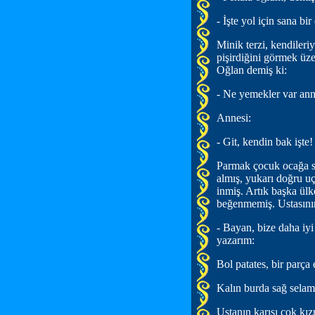
- İşte yol için sana bir
Minik terzi, kendileri
pişirdiğini görmek üz
Oğlan demiş ki:
- Ne yemekler var an
Annesi:
- Git, kendin bak işte!
Parmak çocuk ocağa sı
almış, yukarı doğru u
inmiş. Artık başka ül
beğenmemiş. Ustasının
- Bayan, bize daha iy
yazarım:
Bol patates, bir parça 
Kalın burda sağ selam
Ustanın karısı çok kız