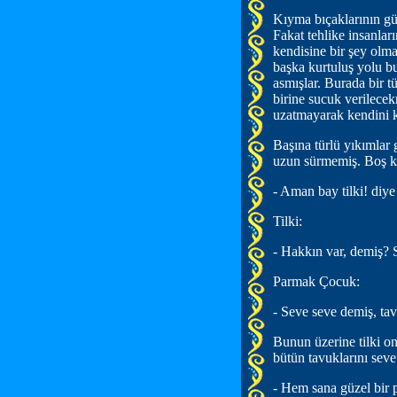
Kıyma bıçaklarının gü
Fakat tehlike insanları
kendisine bir şey olm
başka kurtuluş yolu b
asmışlar. Burada bir 
birine sucuk verilece
uzatmayarak kendini k
Başına türlü yıkımlar
uzun sürmemiş. Boş kır
- Aman bay tilki! diye
Tilki:
- Hakkın var, demiş? S
Parmak Çocuk:
- Seve seve demiş, tav
Bunun üzerine tilki o
bütün tavuklarını sev
- Hem sana güzel bir 