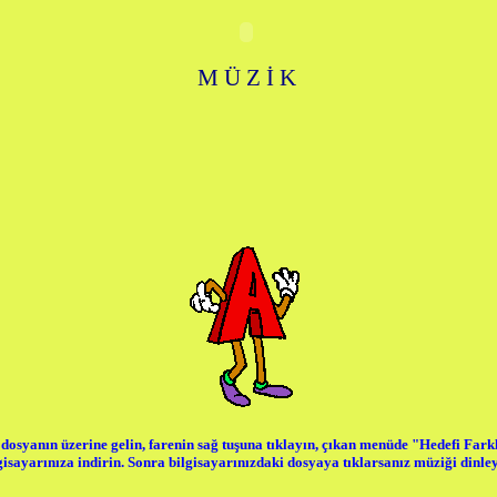
M Ü Z İ K
dosyanın üzerine gelin, farenin sağ tuşuna tıklayın, çıkan menüde "Hedefi Fark
gisayarınıza indirin. Sonra bilgisayarınızdaki dosyaya tıklarsanız müziği dinley