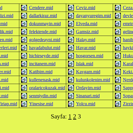
d
Cendere.mid
Ceviz.mid
Ceza
izi.mid
dallarkiraz.mid
dayanyuregim.mid
devle
.mid
dokunmayin.mid
Elveda.mid
emrin
lik.mid
felektende.mid
Gamsiz.mid
gelin
den.mid
golgedeayni.mid
Halay.mid
hani
erleri.mid
havadabulut.mid
Havar.mid
hayk
.mid
hicbirseyde.mid
hosgorsen.mid
Huku
m.mid
incitanem.mid
Islak.mid
Kara
er.mid
Katibim.mid
Kavgam.mid
Keki
.mid
kullenenask.mid
kulunkolenim.mid
Nerd
.mid
oralaricokuzak.mid
Ordayim.mid
Sapp
r.mid
senmiydin.mid
Sinanari.mid
Sopar
firiap.mid
Yinesise.mid
Yolcu.mid
Zirzi
Sayfa:
1
2
3