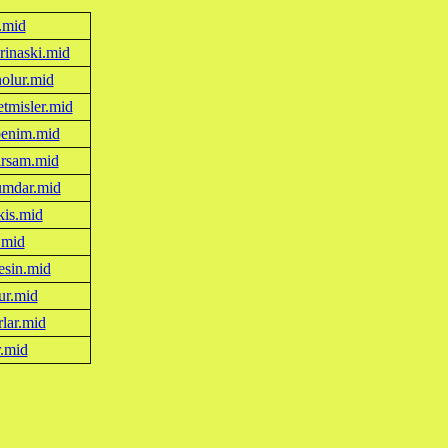
.mid
rinaski.mid
olur.mid
etmisler.mid
benim.mid
irsam.mid
mdar.mid
kis.mid
.mid
esin.mid
ur.mid
lar.mid
r.mid