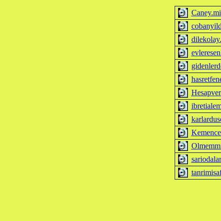
Caney.mi
cobanyild
dilekolay
evleresen
gidenler
hasretfen
Hesapver
ibretiale
karlardus
Kemence
Olmemmi
sariodala
tanrimisa